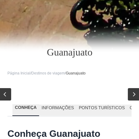
Guanajuato
Página Inicial
/
Destinos de viagem
/
Guanajuato
CONHEÇA
INFORMAÇÕES
PONTOS TURÍSTICOS
GAS
Conheça Guanajuato