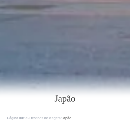
Japão
Página Inicial
/
Destinos de viagem
/
Japão