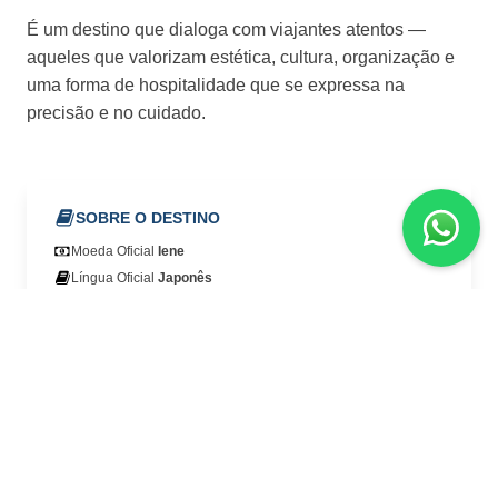
É um destino que dialoga com viajantes atentos —
aqueles que valorizam estética, cultura, organização e
uma forma de hospitalidade que se expressa na
precisão e no cuidado.
SOBRE O DESTINO
Moeda Oficial
Iene
Língua Oficial
Japonês
ROTEIROS PARA JAPÃO
SUA VIAGEM COMEÇA COM UMA BOA CONVERSA
Quer realizar a viagem da sua vida? Preencha o formulário
abaixo e tire todas as suas dúvidas com um dos nossos
consultores!