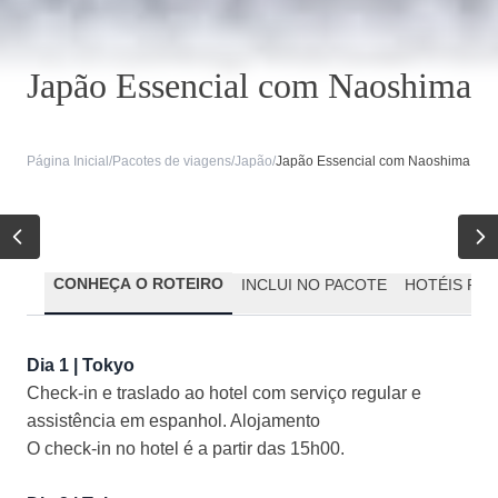
Japão Essencial com Naoshima
Página Inicial
/
Pacotes de viagens
/
Japão
/
Japão Essencial com Naoshima
CONHEÇA O ROTEIRO
INCLUI NO PACOTE
HOTÉIS PR
Dia 1 | Tokyo
Check-in e traslado ao hotel com serviço regular e
assistência em espanhol. Alojamento
O check-in no hotel é a partir das 15h00.