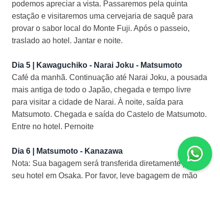
podemos apreciar a vista. Passaremos pela quinta
estação e visitaremos uma cervejaria de saquê para
provar o sabor local do Monte Fuji. Após o passeio,
traslado ao hotel. Jantar e noite.
Dia 5 | Kawaguchiko - Narai Joku - Matsumoto
Café da manhã. Continuação até Narai Joku, a pousada
mais antiga de todo o Japão, chegada e tempo livre
para visitar a cidade de Narai. À noite, saída para
Matsumoto. Chegada e saída do Castelo de Matsumoto.
Entre no hotel. Pernoite
Dia 6 | Matsumoto - Kanazawa
Nota: Sua bagagem será transferida diretamente para
seu hotel em Osaka. Por favor, leve bagagem de mão
para 1 noite em Kanazawa.
Café da manhã. Traslado à estação ferroviária de
Matsumoto para pegar o trem-bala "Shinano 01" com