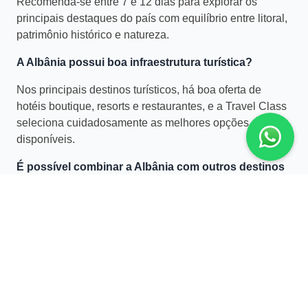
Recomenda-se entre 7 e 12 dias para explorar os
principais destaques do país com equilíbrio entre litoral,
patrimônio histórico e natureza.
A Albânia possui boa infraestrutura turística?
Nos principais destinos turísticos, há boa oferta de
hotéis boutique, resorts e restaurantes, e a Travel Class
seleciona cuidadosamente as melhores opções
disponíveis.
É possível combinar a Albânia com outros destinos
europeus?
Sim, a localização estratégica nos Bálcãs permite
integrar a viagem com Montenegro, Grécia ou Croácia,
otimizando deslocamentos e ampliando a experiência
cultural.