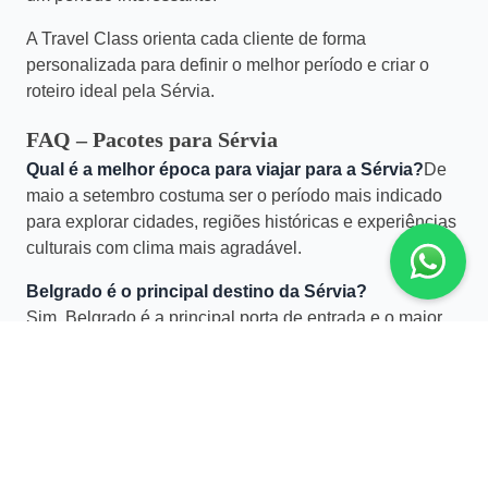
A Travel Class orienta cada cliente de forma
personalizada para definir o melhor período e criar o
roteiro ideal pela Sérvia.
FAQ – Pacotes para Sérvia
Qual é a melhor época para viajar para a Sérvia?
De
maio a setembro costuma ser o período mais indicado
para explorar cidades, regiões históricas e experiências
culturais com clima mais agradável.
Belgrado é o principal destino da Sérvia?
Sim. Belgrado é a principal porta de entrada e o maior
destaque do país, mas outras regiões podem enriquecer
bastante o roteiro.
A Sérvia é indicada para uma viagem de luxo?
Sim. Para viajantes que buscam experiências culturais
autorais, conforto, boa hotelaria e roteiros