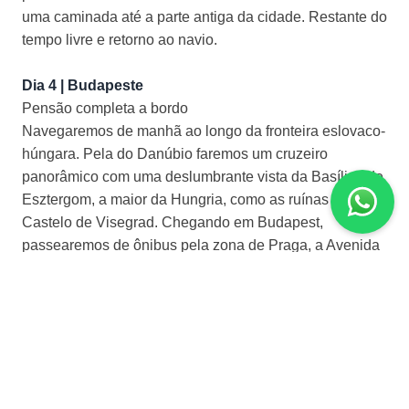
uma caminada até a parte antiga da cidade. Restante do
tempo livre e retorno ao navio.
Dia 4 | Budapeste
Pensão completa a bordo
Navegaremos de manhã ao longo da fronteira eslovaco-
húngara. Pela do Danúbio faremos um cruzeiro
panorâmico com uma deslumbrante vista da Basílica de
Esztergom, a maior da Hungria, como as ruínas do
Castelo de Visegrad. Chegando em Budapest,
passearemos de ônibus pela zona de Praga, a Avenida
Andrassy, Ópera, Praça dos Hérois, o Parlamento e a
área de Buda com parada em Bastião dos Pescadores e
o Monte Gellert. Restante do dia livre.
Dia 5 | Budapeste
Pensão completa a bordo
Dia livre para passeios opcionais. À tarde apresentação