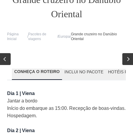
Oriental
Página
Pacotes de
Grande cruzeiro no Danúbio
/
/
Europa
/
Inicial
viagens
Oriental
CONHEÇA O ROTEIRO
INCLUI NO PACOTE
HOTÉIS PR
Dia 1 | Viena
Jantar a bordo
Início do embarque as 15:00. Recepção de boas-vindas.
Hospedagem.
Dia 2 | Viena