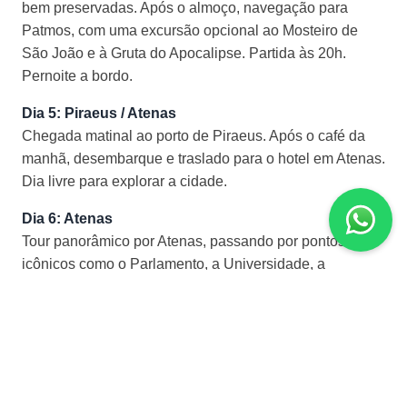
bem preservadas. Após o almoço, navegação para
Patmos, com uma excursão opcional ao Mosteiro de
São João e à Gruta do Apocalipse. Partida às 20h.
Pernoite a bordo.
Dia 5: Piraeus / Atenas
Chegada matinal ao porto de Piraeus. Após o café da
manhã, desembarque e traslado para o hotel em Atenas.
Dia livre para explorar a cidade.
Dia 6: Atenas
Tour panorâmico por Atenas, passando por pontos
icônicos como o Parlamento, a Universidade, a
Biblioteca Nacional, o Templo de Zeus, e a Acrópole.
Tarde livre para atividades pessoais.
Dia 7: Atenas / Olímpia
Partida para Olímpia, com paradas no Canal de Corinto
e no Teatro de Epidauro. Em Olímpia, visite o antigo