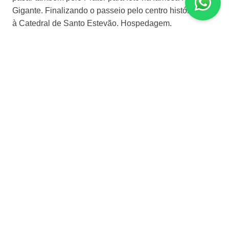
Gigante. Finalizando o passeio pelo centro histórico até
à Catedral de Santo Estevão. Hospedagem.
Dia 6 | Viena
Após o café da manhã. Dia livre, aproveite e ande por
Viena. Hospedagem.
Dia 7 | Viena - Zagreb
Após o café da manhã. Vamos para Zagreb, a capital da
Croácia. City Tour pela Catedral com o Palácio do
bispo, a Igreja de S. Marcos, o Teatro Nacional da
Croácia e os mercados ao ar livre com sua encantadora
arquitetura no Barroco. O centro histórico é constituido
por três partes; Kaptol, centro da Igreja católica, Gradec,
com o Parlamento e centro administrativo e por último a
Cidade Baixa, coração comercial. Hospedagem.
Dia 8 | Zagreb - Plitvice - Zadar