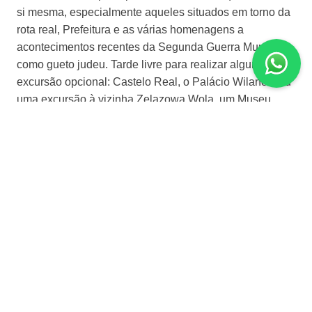
si mesma, especialmente aqueles situados em torno da
rota real, Prefeitura e as várias homenagens a
acontecimentos recentes da Segunda Guerra Mundial
como gueto judeu. Tarde livre para realizar alguma
excursão opcional: Castelo Real, o Palácio Wilanow ou
uma excursão à vizinha Zelazowa Wola, um Museu
dedicado a Chopin na fazenda que era a residência de
sua família. Hospedagem
Dia 6 | Varsóvia - Czestochowa - Cracóvia
Santuários e tradições
Após café da manhã. Saímos ao encontro da Virgem
Morena de todos os poloneses. Seu santuário nos
acolherá por sua estrutura e iluminação. São milhões os
visitantes que durante séculos tem atraído esta Virgem.
A devoção mariana é a rainha em Czestochowa.
Continuaremos em direção a Cracóvia . Alojamento. O
Castelo de Cracóvia, as igrejas medievais, a cidade