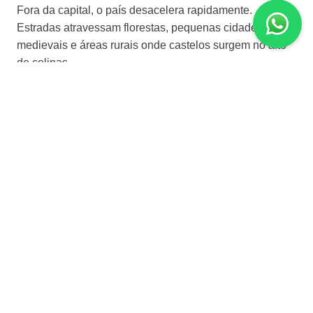
Fora da capital, o país desacelera rapidamente.
Estradas atravessam florestas, pequenas cidades
medievais e áreas rurais onde castelos surgem no alto
de colinas.
A República Tcheca também funciona muito bem no
inverno. Frio, neve leve e iluminação urbana combinam
naturalmente com a arquitetura histórica das cidades.
SOBRE O DESTINO
Moeda Oficial
Euro
Língua Oficial
Alemão
ROTEIROS PARA REPÚBLICA TCHECA
SUA VIAGEM COMEÇA COM UMA BOA CONVERSA