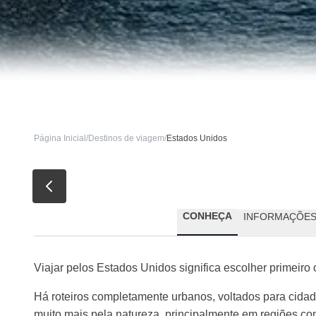
Página Inicial
/
Destinos de viagem
/
Estados Unidos
CONHEÇA
INFORMAÇÕE
Viajar pelos Estados Unidos significa escolher primeiro 
Há roteiros completamente urbanos, voltados para cida
muito mais pela natureza, principalmente em regiões com