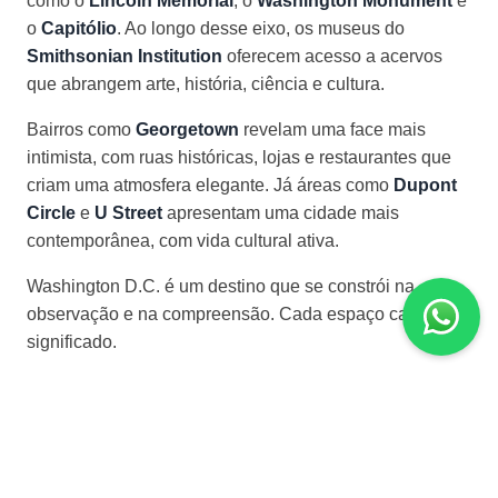
como o
Lincoln Memorial
, o
Washington Monument
e
o
Capitólio
. Ao longo desse eixo, os museus do
Smithsonian Institution
oferecem acesso a acervos
que abrangem arte, história, ciência e cultura.
Bairros como
Georgetown
revelam uma face mais
intimista, com ruas históricas, lojas e restaurantes que
criam uma atmosfera elegante. Já áreas como
Dupont
Circle
e
U Street
apresentam uma cidade mais
contemporânea, com vida cultural ativa.
Washington D.C. é um destino que se constrói na
observação e na compreensão. Cada espaço carrega
significado.
SOBRE O DESTINO
Moeda Oficial
Dólar Americano