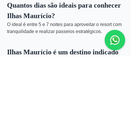
Quantos dias são ideais para conhecer
Ilhas Maurício?
O ideal é entre 5 e 7 noites para aproveitar o resort com
tranquilidade e realizar passeios estratégicos.
Ilhas Maurício é um destino indicado
para lua de mel?
Sim. É um dos destinos mais sofisticados do Oceano
Índico para viagens românticas, oferecendo privacidade
e resorts exclusivos.
Preciso de visto para viajar para Ilhas
Maurício?
Brasileiros não precisam de visto para estadias curtas a