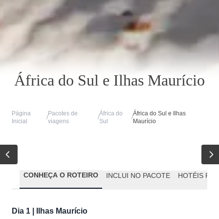
África do Sul e Ilhas Maurício
Página
Pacotes de
África do
África do Sul e Ilhas
/
/
/
Inicial
viagens
Sul
Maurício
CONHEÇA O ROTEIRO
INCLUI NO PACOTE
HOTÉIS PR
Dia 1 | Ilhas Maurício