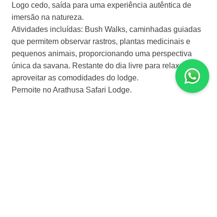
Logo cedo, saída para uma experiência autêntica de
imersão na natureza.
Atividades incluídas: Bush Walks, caminhadas guiadas
que permitem observar rastros, plantas medicinais e
pequenos animais, proporcionando uma perspectiva
única da savana. Restante do dia livre para relaxar ou
aproveitar as comodidades do lodge.
Pernoite no Arathusa Safari Lodge.
Dia 4 | Arathusa Safari Lodge
Dia livre para atividades pessoais ou para desfrutar das
instalações do lodge, como a piscina com vista para o
bebedouro de animais ou tratamentos de spa.
Pernoite no Arathusa Safari Lodge.
Dia 5 | Arathusa – Cape Town
Em horário apropriado, embarque em voo fretado do
Arathusa Safari Lodge para o Aeroporto Internacional