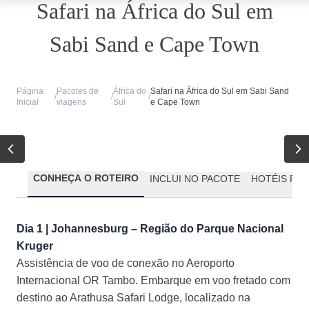
Safari na África do Sul em
Sabi Sand e Cape Town
Página
Pacotes de
África do
Safari na África do Sul em Sabi Sand
/
/
/
Inicial
viagens
Sul
e Cape Town
CONHEÇA O ROTEIRO
INCLUI NO PACOTE
HOTÉIS PR
Dia 1 | Johannesburg – Região do Parque Nacional
Kruger
Assistência de voo de conexão no Aeroporto
Internacional OR Tambo. Embarque em voo fretado com
destino ao Arathusa Safari Lodge, localizado na