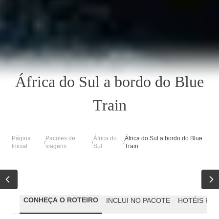
África do Sul a bordo do Blue
Train
Página
Pacotes de
África do
África do Sul a bordo do Blue
/
/
/
Inicial
viagens
Sul
Train
CONHEÇA O ROTEIRO
INCLUI NO PACOTE
HOTÉIS PR