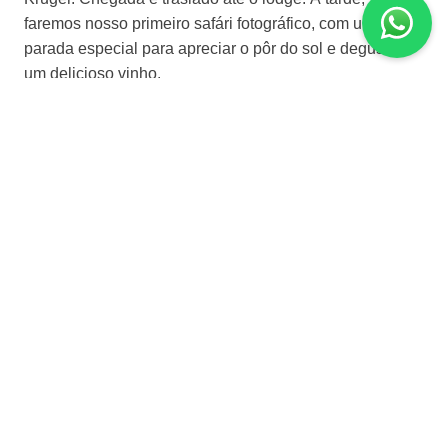
faremos nosso primeiro safári fotográfico, com uma
parada especial para apreciar o pôr do sol e degustar
um delicioso vinho.
Dia 7 | Reserva Privada Kruger
Hospedagem com café da manhã. Começaremos o
safári bem cedo, por volta das 6h. Após o retorno ao
lodge e o café da manhã, o restante do dia será livre. No
final da tarde, sairemos para mais um safári fotográfico.
Dia 8 | Região do Kruger – Johannesburg
Hospedagem com café da manhã. Vamos nos despedir
da região do Kruger com o último safári fotográfico. Após
o check-out, traslado do lodge até o aeroporto para
embarque com destino a Johannesburg. Chegada e
traslado até o hotel.
Johannesburg é uma cidade fascinante, repleta de