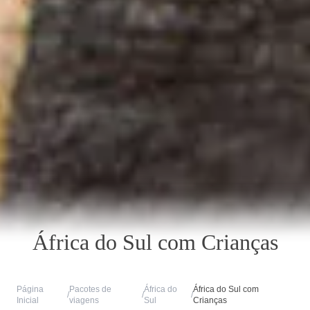
África do Sul com Crianças
Página
Pacotes de
África do
África do Sul com
/
/
/
Inicial
viagens
Sul
Crianças