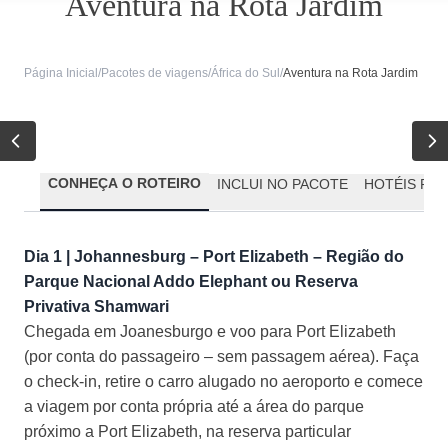
Aventura na Rota Jardim
Página Inicial
/
Pacotes de viagens
/
África do Sul
/
Aventura na Rota Jardim
CONHEÇA O ROTEIRO
INCLUI NO PACOTE
HOTÉIS PR
Dia 1 | Johannesburg – Port Elizabeth – Região do
Parque Nacional Addo Elephant ou Reserva
Privativa Shamwari
Chegada em Joanesburgo e voo para Port Elizabeth
(por conta do passageiro – sem passagem aérea). Faça
o check-in, retire o carro alugado no aeroporto e comece
a viagem por conta própria até a área do parque
próximo a Port Elizabeth, na reserva particular