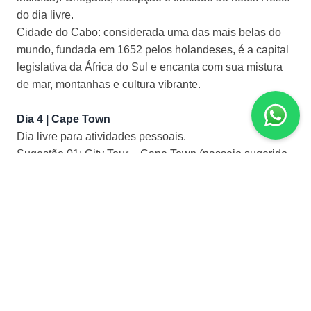
do dia livre.
Cidade do Cabo: considerada uma das mais belas do
mundo, fundada em 1652 pelos holandeses, é a capital
legislativa da África do Sul e encanta com sua mistura
de mar, montanhas e cultura vibrante.
Dia 4 | Cape Town
Dia livre para atividades pessoais.
Sugestão 01: City Tour – Cape Town (passeio sugerido
e não incluído)
Sugestão 02: Passeio de Side Car (passeio sugerido e
não incluído)
Dia 5 | Cape Town
Dia livre para atividades pessoais.
Sugestão 03: Cape Point Tour (passeio sugerido e não
incluído)