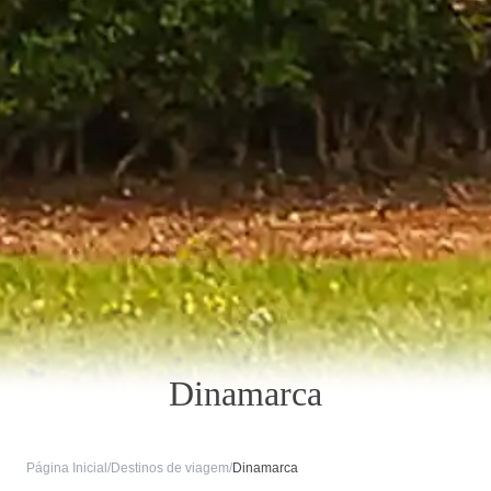
Dinamarca
Página Inicial
/
Destinos de viagem
/
Dinamarca