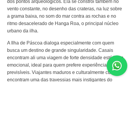
dos pontos arqueológicos. Ela se constrói também no
vento constante, no desenho das crateras, na luz sobre
a grama baixa, no som do mar contra as rochas e no
ritmo desacelerado de Hanga Roa, o principal núcleo
urbano da ilha.
A Ilha de Páscoa dialoga especialmente com quem
busca um destino de grande singularidade. Casais
encontram ali uma viagem de forte densidade estética e
emocional, ideal para quem prefere experiências menos
previsíveis. Viajantes maduros e culturalmente curiosos
encontram uma das travessias mais instigantes do
continente, com forte valor arqueológico, antropológico
e paisagístico. Também é um destino muito interessante
para quem aprecia natureza com leitura histórica, em
vez de paisagem isolada de contexto.
Ao mesmo tempo, a ilha exige escolha consciente. Sua
distância, sua logística e seu caráter remoto fazem com