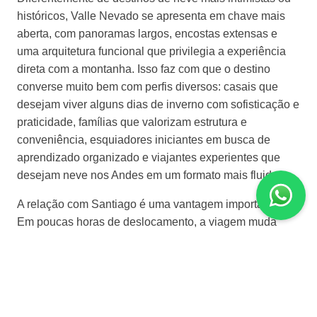
históricos, Valle Nevado se apresenta em chave mais
aberta, com panoramas largos, encostas extensas e
uma arquitetura funcional que privilegia a experiência
direta com a montanha. Isso faz com que o destino
converse muito bem com perfis diversos: casais que
desejam viver alguns dias de inverno com sofisticação e
praticidade, famílias que valorizam estrutura e
conveniência, esquiadores iniciantes em busca de
aprendizado organizado e viajantes experientes que
desejam neve nos Andes em um formato mais fluido.
A relação com Santiago é uma vantagem importante.
Em poucas horas de deslocamento, a viagem muda
radicalmente de linguagem: da capital urbana e
cosmopolita para um ambiente de altitude, frio seco e
montanhas nevadas. Essa proximidade permite tanto
estadias mais curtas quanto viagens combinadas,
unindo cidade, vinhos e neve em um mesmo roteiro.