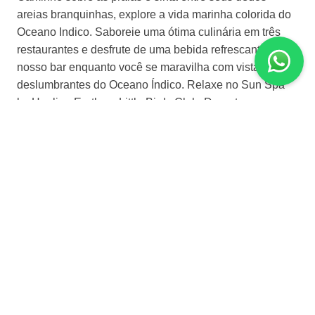
areias branquinhas, explore a vida marinha colorida do
Oceano Indico. Saboreie uma ótima culinária em três
restaurantes e desfrute de uma bebida refrescante em
nosso bar enquanto você se maravilha com vistas
deslumbrantes do Oceano Índico. Relaxe no Sun Spa
by Healing Earth no Little Birds Club. Durante sua
estadia no Movenpick Resort Kuredhivaru Maldives,
permita-se aventurar em uma experiencia muito
especial.
INVESTIMENTO ESTIMADO
SOB CONSULTA
POR PESSOA, EM APTO DUPLO.
RESUMO DO PACOTE