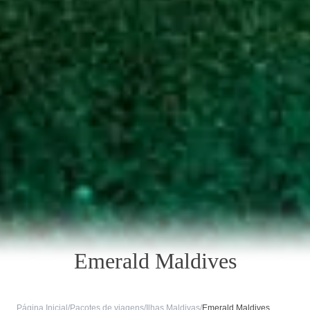
Emerald Maldives
Página Inicial
/
Pacotes de viagens
/
Ilhas Maldivas
/
Emerald Maldives