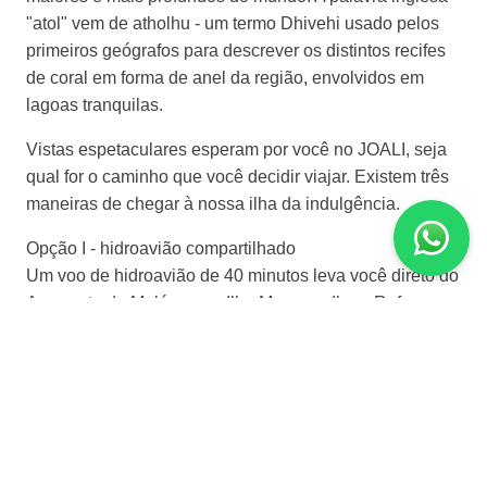
"atol" vem de atholhu - um termo Dhivehi usado pelos
primeiros geógrafos para descrever os distintos recifes
de coral em forma de anel da região, envolvidos em
lagoas tranquilas.
Vistas espetaculares esperam por você no JOALI, seja
qual for o caminho que você decidir viajar. Existem três
maneiras de chegar à nossa ilha da indulgência.
Opção I - hidroavião compartilhado
Um voo de hidroavião de 40 minutos leva você direto do
Aeroporto de Malé para a Ilha Muravandhoo. Refresque-
se e relaxe em nosso saguão privativo do aeroporto
antes de seu voo de hidroavião. Os transfers pré-
agendados também recebem uma saudação especial
no estilo exclusivo de JOALI.
Maldivas é o nome coletivo de 1.190 pequenas ilhas
espalhadas pelo Oceano Índico. Alguns são habitados,