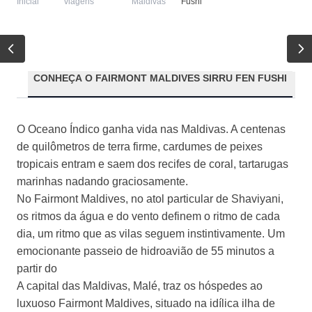
Inicial
viagens
Maldivas
Fushi
CONHEÇA O FAIRMONT MALDIVES SIRRU FEN FUSHI
CO
O Oceano Índico ganha vida nas Maldivas. A centenas
de quilômetros de terra firme, cardumes de peixes
tropicais entram e saem dos recifes de coral, tartarugas
marinhas nadando graciosamente.
No Fairmont Maldives, no atol particular de Shaviyani,
os ritmos da água e do vento definem o ritmo de cada
dia, um ritmo que as vilas seguem instintivamente. Um
emocionante passeio de hidroavião de 55 minutos a
partir do
A capital das Maldivas, Malé, traz os hóspedes ao
luxuoso Fairmont Maldives, situado na idílica ilha de