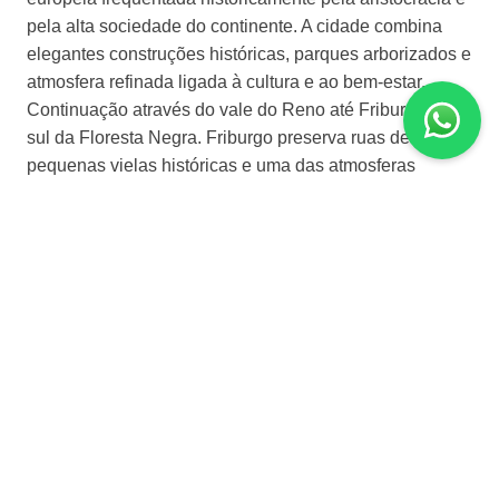
pela alta sociedade do continente. A cidade combina
elegantes construções históricas, parques arborizados e
atmosfera refinada ligada à cultura e ao bem-estar.
Continuação através do vale do Reno até Friburgo, no
sul da Floresta Negra. Friburgo preserva ruas de pedra,
pequenas vielas históricas e uma das atmosferas
urbanas mais agradáveis da Alemanha. Hospedagem
em Friburgo.
Dia 4 | Friburgo - Lago Titisee - Fábrica Rothaus -
Constança
Saída até o Lago Titisee, lago de origem glacial
localizado no coração da Floresta Negra. A região
combina florestas densas, pequenas cidades alpinas e
paisagens tranquilas às margens do lago. Tempo livre
para passeio de barco e contemplação das paisagens
naturais. A viagem continua até a tradicional fábrica de