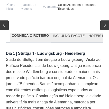
Página
Pacotes de
Sul da Alemanha e Tesouros
/
/
Alemanha
/
Inicial
viagens
Escondidos
CONHEÇA O ROTEIRO
INCLUI NO PACOTE
HOTÉIS PR
Dia 1 | Stuttgart - Ludwigsburg - Heidelberg
Saída de Stuttgart em direção a Ludwigsburg. Visita ao
Palácio Residencial de Ludwigsburg, antiga residência
dos reis de Württemberg e considerado o maior e mais
preservado palácio barroco original da Alemanha. Os
jardins “Blühendes Barock” acompanham o complexo
com diferentes estilos paisagísticos espalhados ao
redor do palácio. Continuação até Heidelberg, a cidade
universitária mais antiga da Alemanha, marcada por
ruas históricas, construções barrocas e atmosfera