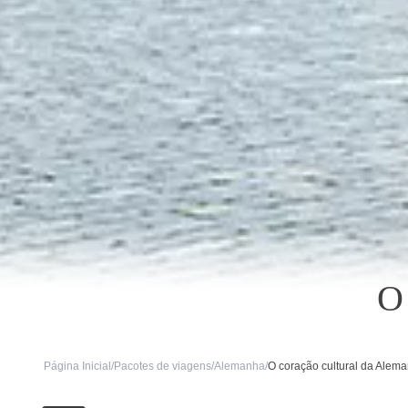
O 
Página Inicial
/
Pacotes de viagens
/
Alemanha
/
O coração cultural da Alem