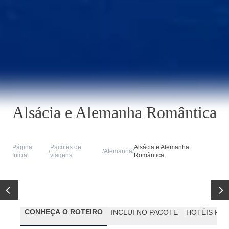
Alsácia e Alemanha Romântica
Página
Pacotes de
Alsácia e Alemanha
/
/
Alemanha
/
Inicial
viagens
Romântica
CONHEÇA O ROTEIRO
INCLUI NO PACOTE
HOTÉIS PR