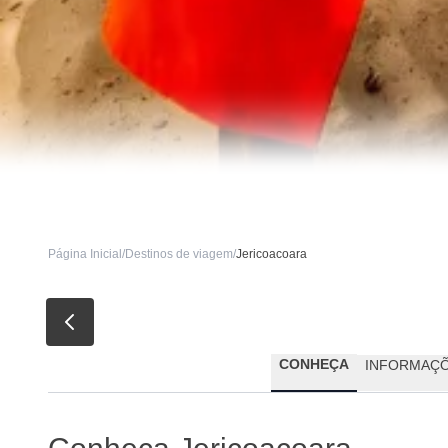
Página Inicial
/
Destinos de viagem
/
Jericoacoara
CONHEÇA
INFORMAÇÕ