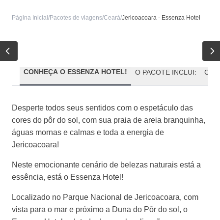
Página Inicial
/
Pacotes de viagens
/
Ceará
/
Jericoacoara - Essenza Hotel
CONHEÇA O ESSENZA HOTEL!
O PACOTE INCLUI:
CON
Desperte todos seus sentidos com o espetáculo das
cores do pôr do sol, com sua praia de areia branquinha,
águas mornas e calmas e toda a energia de
Jericoacoara!
Neste
emocionante cenário de belezas naturais está a
essência, está o
Essenza
Hotel!
Localizado no Parque Nacional de Jericoacoara, com
vista para o mar e próximo a Duna do Pôr do sol, o