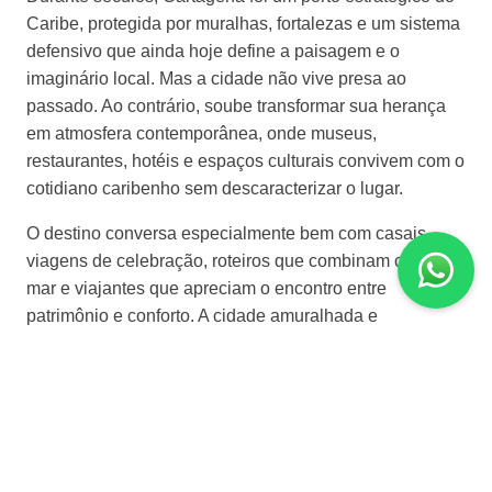
Caribe, protegida por muralhas, fortalezas e um sistema
defensivo que ainda hoje define a paisagem e o
imaginário local. Mas a cidade não vive presa ao
passado. Ao contrário, soube transformar sua herança
em atmosfera contemporânea, onde museus,
restaurantes, hotéis e espaços culturais convivem com o
cotidiano caribenho sem descaracterizar o lugar.
O destino conversa especialmente bem com casais,
viagens de celebração, roteiros que combinam cidade e
mar e viajantes que apreciam o encontro entre
patrimônio e conforto. A cidade amuralhada e
Getsemaní oferecem experiências distintas, porém
complementares. Enquanto o centro histórico concentra
parte importante da hotelaria mais elegante e do charme
clássico, Getsemaní revela uma Cartagena mais
vibrante, criativa e urbana, com forte personalidade
cultural.