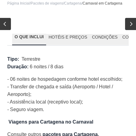
Página Inicial
/
Pacotes de viagens
/
Cartagena
/
Carnaval em Cartagena
O QUE INCLUI
HOTÉIS E PREÇOS
CONDIÇÕES
CONDI
Tipo:
Terrestre
Duração:
6 noites / 8 dias
- 06 noites de hospedagem conforme hotel escolhido;
- Transfer de chegada e saída (Aeroporto / Hotel /
Aeroporto);
- Assistência local (receptivo local);
- Seguro viagem.
Viagens para Cartagena no Carnaval
Consulte outros
pacotes para Cartagena.