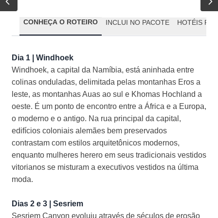
CONHEÇA O ROTEIRO
INCLUI NO PACOTE
HOTÉIS PR
Dia 1 | Windhoek
Windhoek, a capital da Namíbia, está aninhada entre
colinas onduladas, delimitada pelas montanhas Eros a
leste, as montanhas Auas ao sul e Khomas Hochland a
oeste. É um ponto de encontro entre a África e a Europa,
o moderno e o antigo. Na rua principal da capital,
edifícios coloniais alemães bem preservados
contrastam com estilos arquitetônicos modernos,
enquanto mulheres herero em seus tradicionais vestidos
vitorianos se misturam a executivos vestidos na última
moda.
Dias 2 e 3 | Sesriem
Sesriem Canyon evoluiu através de séculos de erosão