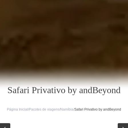
Safari Privativo by andBeyond
Página Inicial
/
Pacotes de viagens
/
Namíbia
/
Safari Privativo by andBeyond