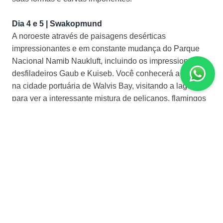
Dia 4 e 5 | Swakopmund
A noroeste através de paisagens desérticas
impressionantes e em constante mudança do Parque
Nacional Namib Naukluft, incluindo os impressionantes
desfiladeiros Gaub e Kuiseb. Você conhecerá a costa
na cidade portuária de Walvis Bay, visitando a lagoa
para ver a interessante mistura de pelicanos, flamingos
e outras aves marinhas, antes de continuar para o norte
até Swakopmund, onde poderá desfrutar da agradável
localização à beira-mar e do ar costeiro mais fresco.
Haverá tempo esta tarde para passear pela cidade e ao
longo da orla a pé, se desejar, antes de sair para jantar
no popular Tug Restaurant perto do cais, especializado
em frutos do mar frescos. Swakopmund se assemelha a
um pequeno resort costeiro alemão situado entre o
deserto e o mar. Possui uma charmosa combinação de
arquitetura colonial alemã com bons hotéis, lojas,