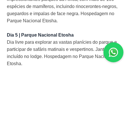
espécies de mamíferos, incluindo rinocerontes-negros,
guepardos e impalas de face negra. Hospedagem no
Parque Nacional Etosha.
Dia 5 | Parque Nacional Etosha
Dia livre para explorar as vastas planícies do parque e
participar de safáris matinais e vespertinos. Jantar
incluído no lodge. Hospedagem no Parque Nacional
Etosha.
Dia 6 | Parque Nacional Etosha – Ongava Game
Reserve
Após o café da manhã, saída em direção à Reserva
Privativa Ongava, ao sul de Etosha. Safáris fotográficos
diurnos e noturnos, além de caminhadas guiadas na
natureza. Jantar incluído. Hospedagem em Ongava
Game Reserve.