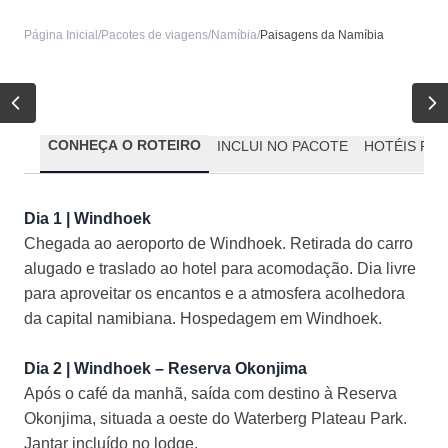
Página Inicial
/
Pacotes de viagens
/
Namíbia
/
Paisagens da Namíbia
CONHEÇA O ROTEIRO
INCLUI NO PACOTE
HOTÉIS PR
Dia 1 | Windhoek
Chegada ao aeroporto de Windhoek. Retirada do carro
alugado e traslado ao hotel para acomodação. Dia livre
para aproveitar os encantos e a atmosfera acolhedora
da capital namibiana. Hospedagem em Windhoek.
Dia 2 | Windhoek – Reserva Okonjima
Após o café da manhã, saída com destino à Reserva
Okonjima, situada a oeste do Waterberg Plateau Park.
Jantar incluído no lodge.