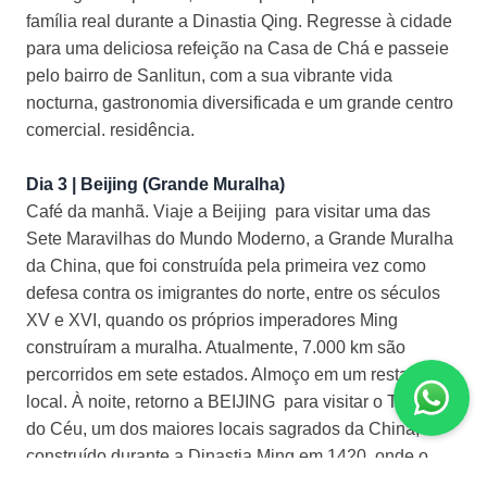
família real durante a Dinastia Qing. Regresse à cidade
para uma deliciosa refeição na Casa de Chá e passeie
pelo bairro de Sanlitun, com a sua vibrante vida
nocturna, gastronomia diversificada e um grande centro
comercial. residência.
Dia 3 | Beijing (Grande Muralha)
Café da manhã. Viaje a Beijing para visitar uma das
Sete Maravilhas do Mundo Moderno, a Grande Muralha
da China, que foi construída pela primeira vez como
defesa contra os imigrantes do norte, entre os séculos
XV e XVI, quando os próprios imperadores Ming
construíram a muralha. Atualmente, 7.000 km são
percorridos em sete estados. Almoço em um restaurante
local. À noite, retorno a BEIJING para visitar o Templo
do Céu, um dos maiores locais sagrados da China,
construído durante a Dinastia Ming em 1420, onde o
imperador prestava homenagem ao céu pelos frutos e