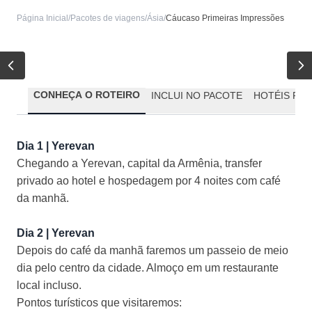
Página Inicial
/
Pacotes de viagens
/
Ásia
/
Cáucaso Primeiras Impressões
CONHEÇA O ROTEIRO
INCLUI NO PACOTE
HOTÉIS PR
Dia 1 | Yerevan
Chegando a Yerevan, capital da Armênia, transfer
privado ao hotel e hospedagem por 4 noites com café
da manhã.
Dia 2 | Yerevan
Depois do café da manhã faremos um passeio de meio
dia pelo centro da cidade. Almoço em um restaurante
local incluso.
Pontos turísticos que visitaremos: