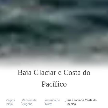
Baía Glaciar e Costa do
Pacífico
Página
Pacotes de
América do
Baía Glaciar e Costa do
/
/
/
Inicial
viagens
Norte
Pacífico