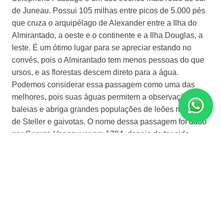
de Juneau. Possui 105 milhas entre picos de 5.000 pés
que cruza o arquipélago de Alexander entre a Ilha do
Almirantado, a oeste e o continente e a Ilha Douglas, a
leste. É um ótimo lugar para se apreciar estando no
convés, pois o Almirantado tem menos pessoas do que
ursos, e as florestas descem direto para a água.
Podemos considerar essa passagem como uma das
melhores, pois suas águas permitem a observação de
baleias e abriga grandes populações de leões marinhos
de Steller e gaivotas. O nome dessa passagem foi dado
por George Vancouver em 1794, depois de ter sido
mapeada por Joseph Whidbey. Já Juneau é a capital do
estado americano do Alasca e possui 8 427,5 km² de
área, sendo a maior cidade em território dos Estados
Unidos.
Dia 5 | Navegando Chatham STR
Em navegação apreciando lindas paisagens.