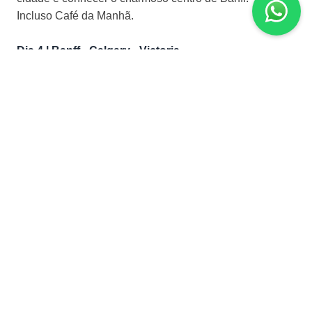
Incluso Café da Manhã.
Dia 4 | Banff - Calgary - Victoria
De manhã, transfer para o aeroporto de Calgary para
embarque com destino a Vancouver. Chegada e logo
em seguida transfer ao porto e embarque em Ferry para
uma curta viagem, onde no caminho é possível admirar
paisagens lindíssimas até a cidade de Victoria, capital
da Columbia Britânica e considerada a cidade mais
Britânica fora do Reino Unido por causa da sua
arquitetura, cultura e seus ônibus de dois andares.
Chegada e hospedagem no Hotel Grand Pacific ou
similar. Restante do dia livre. Aproveite para conhecer
um pouco mais dessa linda cidade.
Incluso Café da Manhã
Dia 5 | Victoria
De manhã, City Tour pela cidade trafegando pela área