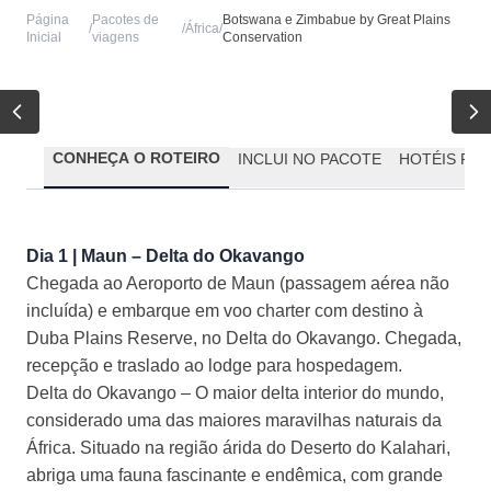
Página
Pacotes de
Botswana e Zimbabue by Great Plains
/
/
África
/
Inicial
viagens
Conservation
CONHEÇA O ROTEIRO
INCLUI NO PACOTE
HOTÉIS PR
Dia 1 |
Maun
– Delta do Okavango
Chegada ao Aeroporto de
Maun
(passagem a
érea não
incluída) e embarque em voo charter com destino à
Duba
Plains
Reserve, no Delta do Okavango. Chegada,
recepção e traslado ao
lodge
para hospedagem.
Delta do Okavango
– O maior delta interior do mundo,
considerado uma das maiores maravilhas naturais da
África. Situado na região árida do Deserto do Kalahari,
abriga uma fauna fascinante e endêmica, com grande