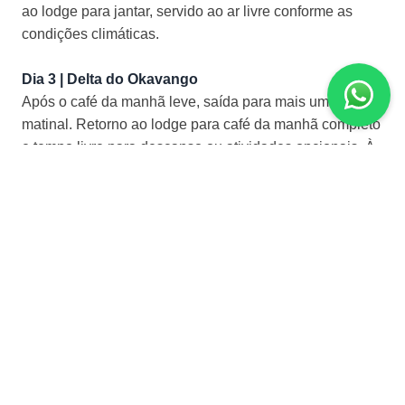
ao
lodge
para jantar, servido ao ar livre conforme as
condições climáticas.
Dia 3 |
Delta do Okavango
Após o café da manhã leve, saída para mais um safári
matinal. Retorno ao
lodge
para café da manhã completo
e tempo livre para descanso ou atividades opcionais. À
tarde, saída para novo safári e observação do pôr do
sol. Jantar servido sob as estrelas, dependendo do
clima.
Dia 4 |
Delta do Okavango
– Reserva Privada de
Selinda
Sa
ída pela manhã para o último safári no Delta, com
chance de avistar espécies ainda não vistas. Após o
café da manhã, traslado à pista de pouso para
embarque em voo charter com destino à Reserva
Privada de
Selinda
. Chegada, recepção e traslado ao