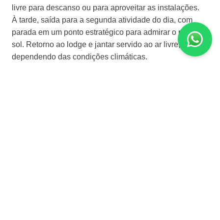
livre para descanso ou para aproveitar as instalações.
À tarde, saída para a segunda atividade do dia, com
parada em um ponto estratégico para admirar o pôr do
sol. Retorno ao
lodge
e jantar servido ao ar livre,
dependendo das condições climáticas.
Dia 5 | Parque Nacional de
Chobe
– Delta do
Okavango
Pela manh
ã, saída para mais um safári em busca de
novas espécies de aves e animais selvagens. Retorno
ao
lodge
para o café da manhã e traslado ao aeroporto
de
Kasane
para embarque em voo charter com destino
ao Delta do Okavango.
Chegada, recepção e traslado ao
lodge
selecionado
para hospedagem. Restante do dia livre.
O Delta do Okavango é o maior delta interior do mundo
e uma das grandes maravilhas naturais da África.
Localizado na região árida do deserto de Kalahari,