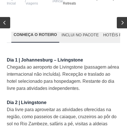
/
/
África
/
Inicial
viagens
Retreats
CONHEÇA O ROTEIRO
INCLUI NO PACOTE
HOTÉIS PR
Dia 1 | Johannesburg
–
Livingstone
Chegada ao aeroporto de
Livingstone
(passagem a
érea
internacional não incluída). Recepção e traslado ao
hotel selecionado para hospedagem. Restante do dia
livre para atividades independentes.
Dia 2 |
Livingstone
Dia livre para aproveitar as atividades oferecidas na
região, como passeios de caiaque, cruzeiros ao pôr do
sol no Rio Zambeze, safáris a pé, visitas a aldeias