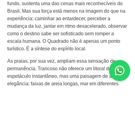
fundo, sustenta uma das cenas mais reconhecíveis do
Brasil. Mas sua força está menos na imagem do que na
experiência: caminhar ao entardecer, perceber a
mudança da luz, jantar em ritmo desacelerado, observar
como o destino sabe ser sofisticado sem romper a
escala humana. O Quadrado não é apenas um ponto
turístico. É a síntese do espírito local.
As praias, por sua vez, ampliam essa sensação de
permanência. Trancoso não oferece um litoral de
espetáculo instantâneo, mas uma paisagem de ampla
elegância: faixas de areia longas, mar em diferentes
intensidades, falésias, coqueirais e uma luz muito
própria. A experiência funciona especialmente bem para
casais, viagens a dois, estadias com foco em descanso,
gastronomia e hospitalidade bem escolhida. Mas
também pode acolher famílias e viajantes que desejam
um Brasil litorâneo com mais discrição e menos ruído.