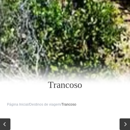
Trancoso
Página Inicial
/
Destinos de viagem
/
Trancoso