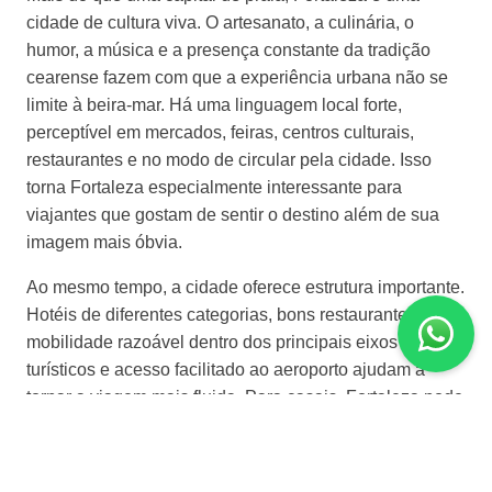
cidade de cultura viva. O artesanato, a culinária, o
humor, a música e a presença constante da tradição
cearense fazem com que a experiência urbana não se
limite à beira-mar. Há uma linguagem local forte,
perceptível em mercados, feiras, centros culturais,
restaurantes e no modo de circular pela cidade. Isso
torna Fortaleza especialmente interessante para
viajantes que gostam de sentir o destino além de sua
imagem mais óbvia.
Ao mesmo tempo, a cidade oferece estrutura importante.
Hotéis de diferentes categorias, bons restaurantes,
mobilidade razoável dentro dos principais eixos
turísticos e acesso facilitado ao aeroporto ajudam a
tornar a viagem mais fluida. Para casais, Fortaleza pode
funcionar como uma estadia de alguns dias combinando
praia urbana, jantares e experiências culturais. Para
famílias, oferece praticidade e boa oferta de serviços. Já