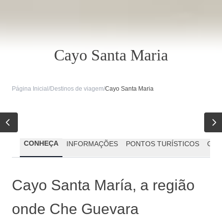
Cayo Santa Maria
Página Inicial
/
Destinos de viagem
/
Cayo Santa Maria
CONHEÇA
INFORMAÇÕES
PONTOS TURÍSTICOS
GAS
Cayo Santa María, a região
onde Che Guevara