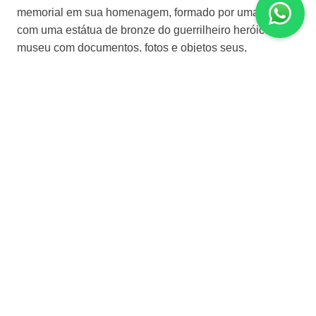
memorial em sua homenagem, formado por uma praça
com uma estátua de bronze do guerrilheiro heróico, um
museu com documentos, fotos e objetos seus,
descansam os restos mortais do Comandante Guevara
e seus companheiros de luta na guerrilha boliviana,
desde 17 de outubro de 1997.
SOBRE O DESTINO
Moeda Oficial
Peso Cubano
Língua Oficial
Espanhol
ROTEIROS PARA CAYO SANTA MARIA