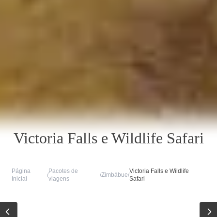
Victoria Falls e Wildlife Safari
Página
Pacotes de
Victoria Falls e Wildlife
/
/
Zimbábue
/
Inicial
viagens
Safari