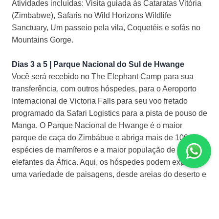
Atividades incluídas: Visita guiada às Cataratas Vitória
(Zimbabwe), Safaris no Wild Horizons Wildlife
Sanctuary, Um passeio pela vila, Coquetéis e sofás no
Mountains Gorge.
Dias 3 a 5 | Parque Nacional do Sul de Hwange
Você será recebido no The Elephant Camp para sua
transferência, com outros hóspedes, para o Aeroporto
Internacional de Victoria Falls para seu voo fretado
programado da Safari Logistics para a pista de pouso de
Manga. O Parque Nacional de Hwange é o maior
parque de caça do Zimbábue e abriga mais de 100
espécies de mamíferos e a maior população de
elefantes da África. Aqui, os hóspedes podem explorar
uma variedade de paisagens, desde areias do deserto e
bosques esparsos até pastagens e afloramentos
rochosos. Vastas manadas de elefantes e búfalos,
gemsbok e matilhas de hienas marrons podem ser