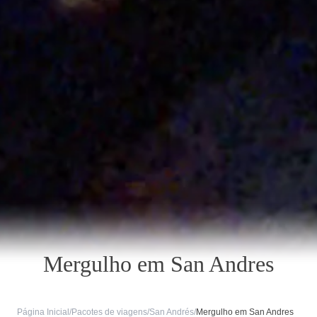
Mergulho em San Andres
Página Inicial
/
Pacotes de viagens
/
San Andrés
/
Mergulho em San Andres