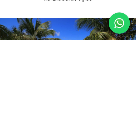
Quando ir para Saint Martin
Dezembro a abril: melhor período
Clima seco, temperaturas agradáveis e excelentes
condições de praia.