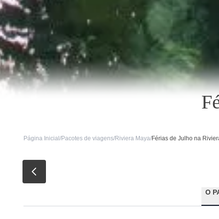
Fé
Página Inicial
/
Pacotes de viagens
/
Riviera Maya
/
Férias de Julho na Rivie
O P