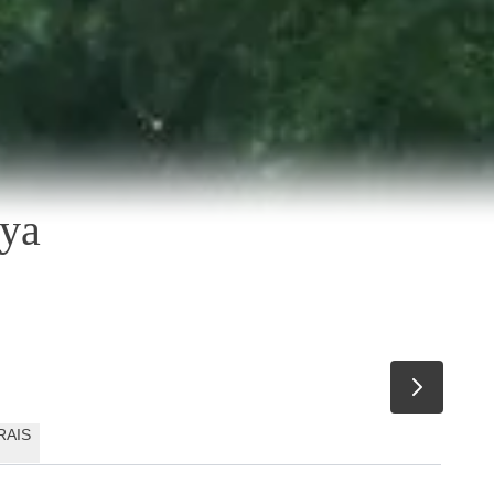
aya
RAIS