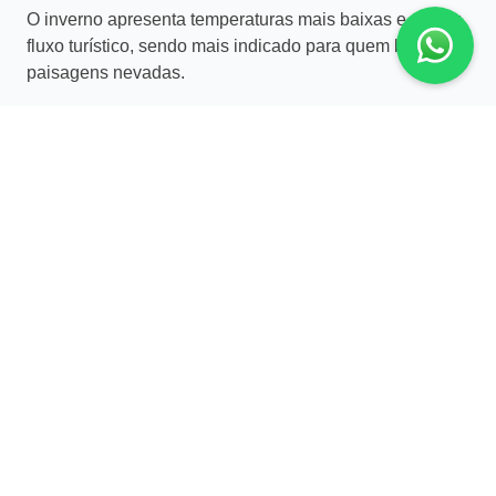
O inverno apresenta temperaturas mais baixas e menor
fluxo turístico, sendo mais indicado para quem busca
paisagens nevadas.
A escolha da melhor época deve considerar o foco da
viagem e os destinos incluídos.
FAQ
Qual é a melhor época para visitar a
Patagônia Argentina?
Entre outubro e abril, especialmente no verão.
Quantos dias são ideais na Patagônia
Argentina?
Entre 7 e 12 dias permitem combinar dois ou três
destinos na região.
Patagônia argentina ou chilena: qual