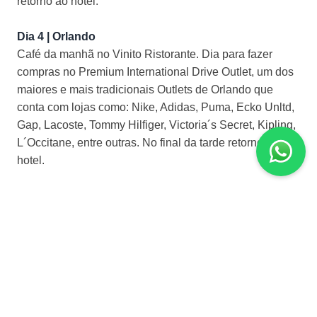
retorno ao hotel.
Dia 4 | Orlando
Café da manhã no Vinito Ristorante. Dia para fazer
compras no Premium International Drive Outlet, um dos
maiores e mais tradicionais Outlets de Orlando que
conta com lojas como: Nike, Adidas, Puma, Ecko Unltd,
Gap, Lacoste, Tommy Hilfiger, Victoria´s Secret, Kipling,
L´Occitane, entre outras. No final da tarde retorno ao
hotel.
Dia 5 | Orlando
Café da manhã no hotel. Neste dia conheceremos o
Parque EPCOT, onde tem um pouco da cultura e
gastronomia de países como: México, Noruega, China,
Alemanha, Itália, Estados Unidos, Japão, Marrocos,
França, Reino Unido e Canadá. Visitar suas magníficas
atrações como: Soarin, Mission SPACE, The Seas with